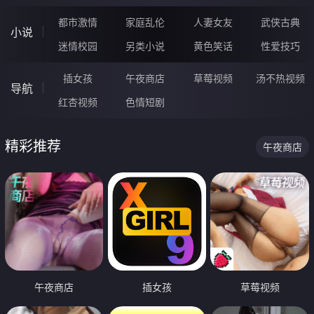
都市激情
家庭乱伦
人妻女友
武侠古典
小说
迷情校园
另类小说
黄色笑话
性爱技巧
插女孩
午夜商店
草莓视频
汤不热视频
导航
红杏视频
色情短剧
精彩推荐
午夜商店
午夜商店
插女孩
草莓视频