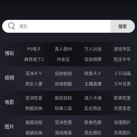
AAAAA23.COM
搜索
PG电子
真人德州
万人对战
游戏专区
博彩
麻将胡了2
炸金花
现金棋牌
抢庄牛牛
亚洲ＡＶ
自拍偷拍
欧美ＡＶ
３Ｄ动画
视频
熟女人妻
丝袜制服
主播直播
ＳＭ另类
亚洲性爱
偷拍自拍
成人卡通
欧美性爱
电影
制服丝袜
经典三级
乱伦熟女
另类变态
偷窥自拍
亚洲色图
欧美色图
动漫图片
图片
美腿丝袜
清纯唯美
熟女图区
另类图片